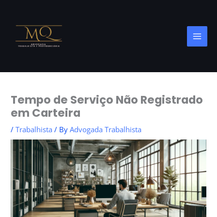
Skip
to
content
Tempo de Serviço Não Registrado
em Carteira
/
Trabalhista
/ By
Advogada Trabalhista