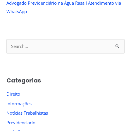
Advogado Previdenciário na Água Rasa I Atendimento via
WhatsApp
S
e
a
r
Categorias
c
h
Direito
f
Informações
o
Notícias Trabalhistas
r
Previdenciario
: