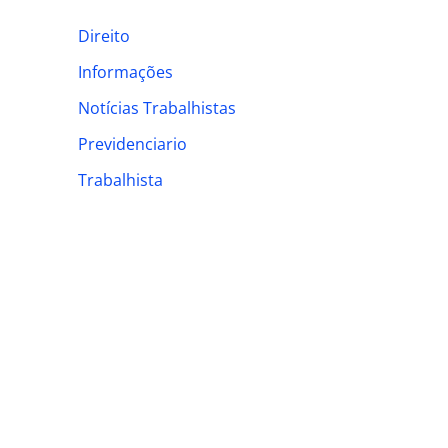
h
Direito
f
Informações
o
Notícias Trabalhistas
r
:
Previdenciario
Trabalhista