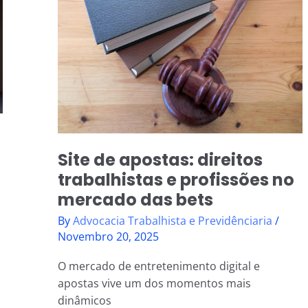
direitos
trabalhistas
e
profissões
no
mercado
das
bets
Site de apostas: direitos
trabalhistas e profissões no
mercado das bets
By
Advocacia Trabalhista e Previdênciaria
/
Novembro 20, 2025
O mercado de entretenimento digital e
apostas vive um dos momentos mais
dinâmicos