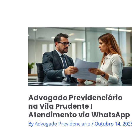
Advogado
Previdenciário
na
Vila
Prudente
I
Atendimento
via
WhatsApp
Advogado Previdenciário
na Vila Prudente I
Atendimento via WhatsApp
By
Advogado Previdenciario
/
Outubro 14, 202