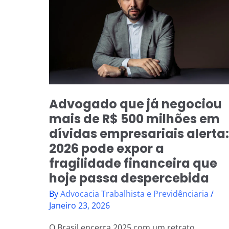
negociou
mais
de
R$
500
milhões
em
dívidas
Advogado que já negociou
empresariais
mais de R$ 500 milhões em
alerta:
dívidas empresariais alerta:
2026
2026 pode expor a
pode
expor
fragilidade financeira que
a
hoje passa despercebida
fragilidade
By
Advocacia Trabalhista e Previdênciaria
/
financeira
Janeiro 23, 2026
que
hoje
O Brasil encerra 2025 com um retrato