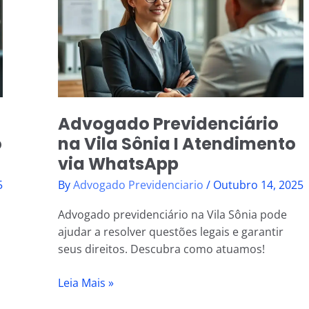
na
Vila
Sônia
I
Atendimento
via
WhatsApp
Advogado Previdenciário
o
na Vila Sônia I Atendimento
via WhatsApp
5
By
Advogado Previdenciario
/
Outubro 14, 2025
a
Advogado previdenciário na Vila Sônia pode
ajudar a resolver questões legais e garantir
seus direitos. Descubra como atuamos!
Leia Mais »