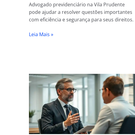
Advogado previdenciário na Vila Prudente
pode ajudar a resolver questões importantes
com eficiência e segurança para seus direitos.
Leia Mais »
Advogado
Previdenciário
na
Vila
Matilde
I
Atendimento
via