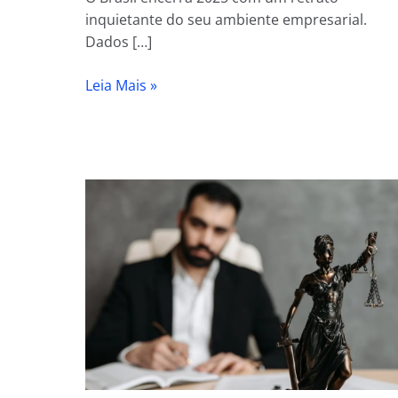
passa
inquietante do seu ambiente empresarial.
despercebida
Dados […]
Leia Mais »
A
Validade
Jurídica
de
Contratos
Eletrônicos
e
o
Papel
dos