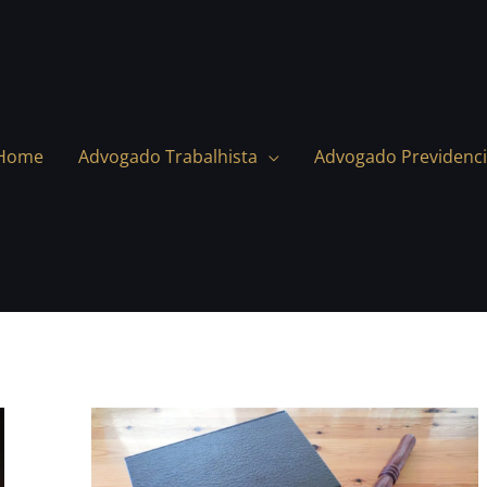
Home
Advogado Trabalhista
Advogado Previdenci
Site
de
apostas: