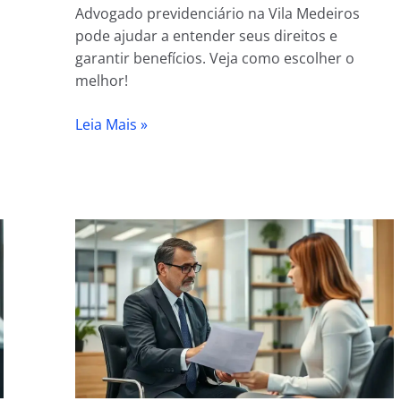
Advogado previdenciário na Vila Medeiros
pode ajudar a entender seus direitos e
garantir benefícios. Veja como escolher o
melhor!
Leia Mais »
Advogado
Previdenciário
na
Vila
Mariana
I
Atendimento
via