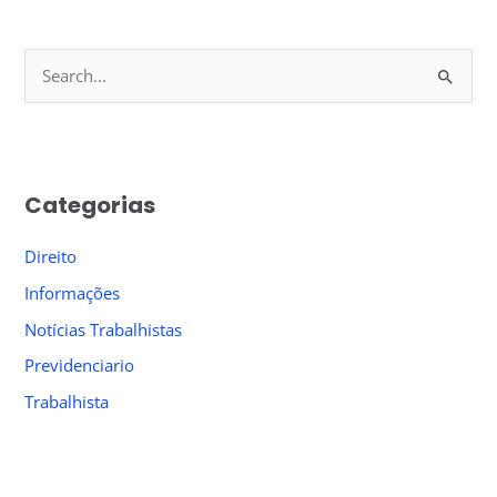
S
e
a
r
Categorias
c
h
Direito
f
Informações
o
Notícias Trabalhistas
r
Previdenciario
:
Trabalhista