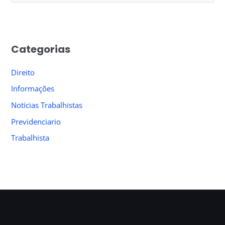
e
a
r
Categorias
c
h
Direito
f
Informações
o
Notícias Trabalhistas
r
Previdenciario
:
Trabalhista