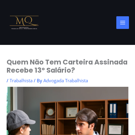
Skip
to
content
Quem Não Tem Carteira Assinada
Recebe 13º Salário?
/
Trabalhista
/ By
Advogada Trabalhista