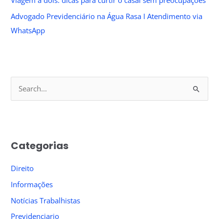
Viagem a dois: dicas para curtir o casal sem preocupações
Advogado Previdenciário na Água Rasa I Atendimento via
WhatsApp
S
e
a
r
Categorias
c
h
Direito
f
Informações
o
Notícias Trabalhistas
r
Previdenciario
: