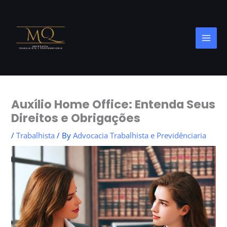
Skip
to
content
Auxílio Home Office: Entenda Seus
Direitos e Obrigações
/
Trabalhista
/ By
Advocacia Trabalhista e Previdênciaria