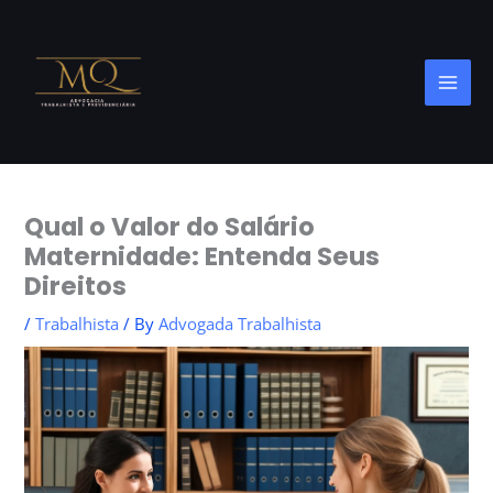
Skip
to
content
Qual o Valor do Salário
Maternidade: Entenda Seus
Direitos
/
Trabalhista
/ By
Advogada Trabalhista