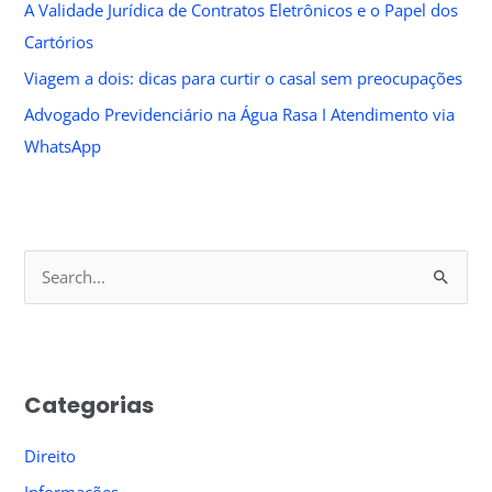
A Validade Jurídica de Contratos Eletrônicos e o Papel dos
Cartórios
Viagem a dois: dicas para curtir o casal sem preocupações
Advogado Previdenciário na Água Rasa I Atendimento via
WhatsApp
S
e
a
r
Categorias
c
h
Direito
f
Informações