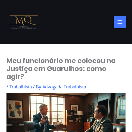
Skip
to
content
Meu funcionário me colocou na
Justiça em Guarulhos: como
agir?
/
Trabalhista
/ By
Advogada Trabalhista