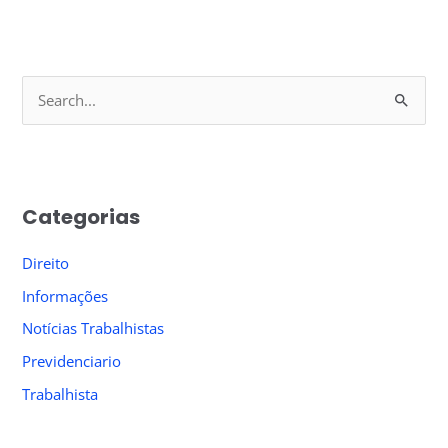
S
e
a
r
Categorias
c
h
Direito
f
Informações
o
Notícias Trabalhistas
r
Previdenciario
:
Trabalhista