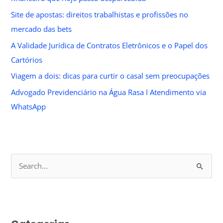
Site de apostas: direitos trabalhistas e profissões no
mercado das bets
A Validade Jurídica de Contratos Eletrônicos e o Papel dos
Cartórios
Viagem a dois: dicas para curtir o casal sem preocupações
Advogado Previdenciário na Água Rasa I Atendimento via
WhatsApp
S
e
a
r