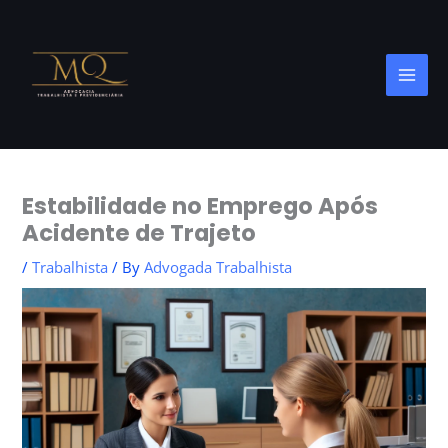
Skip
to
content
Estabilidade no Emprego Após
Acidente de Trajeto
/
Trabalhista
/ By
Advogada Trabalhista