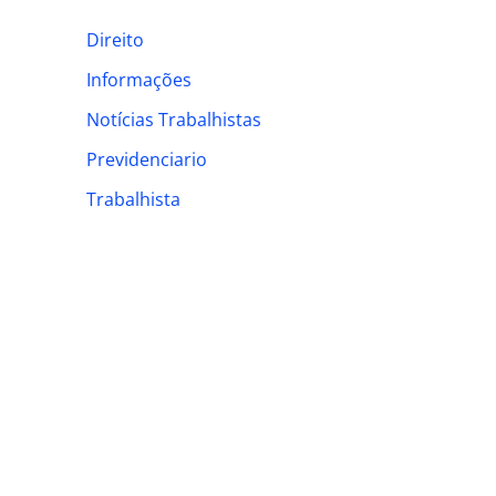
h
Direito
f
Informações
o
Notícias Trabalhistas
r
:
Previdenciario
Trabalhista