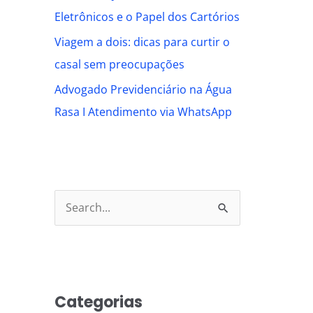
Eletrônicos e o Papel dos Cartórios
Viagem a dois: dicas para curtir o
casal sem preocupações
Advogado Previdenciário na Água
Rasa I Atendimento via WhatsApp
S
e
a
r
Categorias
c