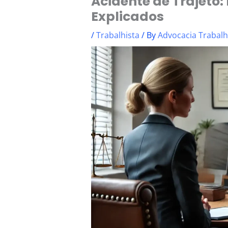
Acidente de Trajeto:
Explicados
/
Trabalhista
/ By
Advocacia Trabalhi