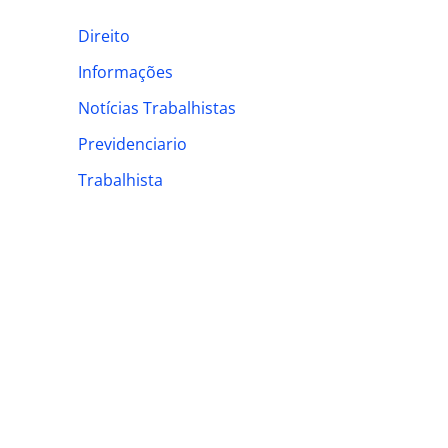
h
Direito
f
Informações
o
Notícias Trabalhistas
r
:
Previdenciario
Trabalhista