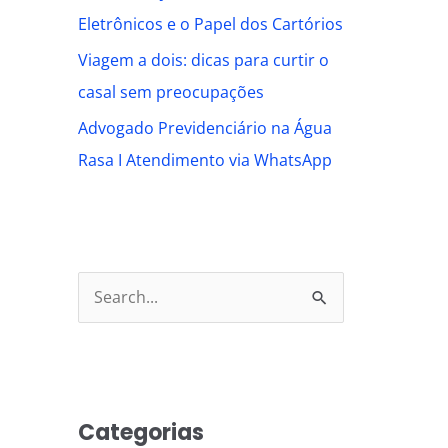
Eletrônicos e o Papel dos Cartórios
Viagem a dois: dicas para curtir o
casal sem preocupações
Advogado Previdenciário na Água
Rasa I Atendimento via WhatsApp
S
e
a
r
Categorias
c