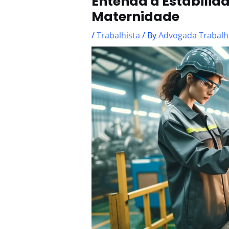
Entenda a Estabilid
Maternidade
/
Trabalhista
/ By
Advogada Trabalh