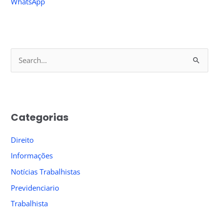
WhatsApp
S
e
a
r
Categorias
c
h
Direito
f
Informações
o
Notícias Trabalhistas
r
Previdenciario
:
Trabalhista