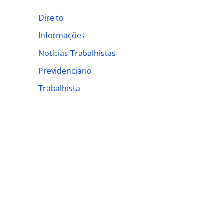
h
Direito
f
Informações
o
Notícias Trabalhistas
r
:
Previdenciario
Trabalhista