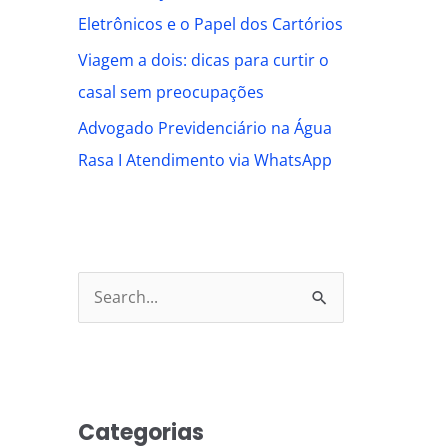
Eletrônicos e o Papel dos Cartórios
Viagem a dois: dicas para curtir o
casal sem preocupações
Advogado Previdenciário na Água
Rasa I Atendimento via WhatsApp
S
e
a
r
Categorias
c