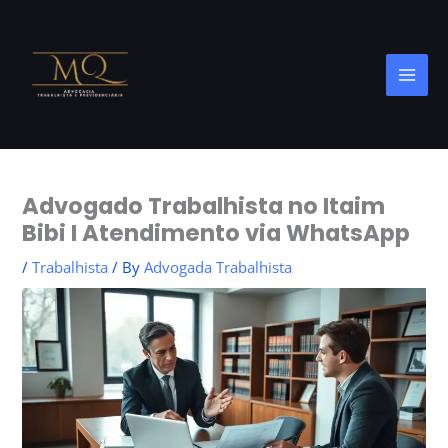
Skip
to
content
Advogado Trabalhista no Itaim
Bibi I Atendimento via WhatsApp
/
Trabalhista
/ By
Advogada Trabalhista