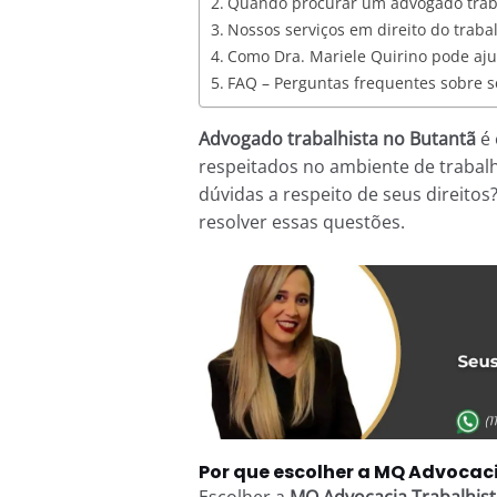
Quando procurar um advogado traba
Nossos serviços em direito do traba
Como Dra. Mariele Quirino pode aj
FAQ – Perguntas frequentes sobre se
Advogado trabalhista no Butantã
é 
respeitados no ambiente de trabal
dúvidas a respeito de seus direit
resolver essas questões.
Por que escolher a MQ Advocac
Escolher a
MQ Advocacia Trabalhist