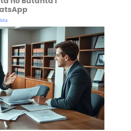
a no Butantã I
hatsApp
ista