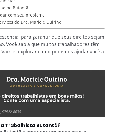
lhista?
lho no Butantã
udar com seu problema
rviços da Dra. Mariele Quirino
essencial para garantir que seus direitos sejam
ho. Você sabia que muitos trabalhadores têm
os? Vamos explorar como podemos ajudar você a
ia Trabalhista Butantã?
a Butantã
é optar por um atendimento