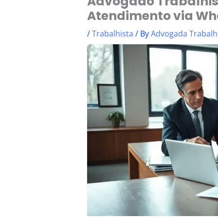
Advogado Trabalhist
Atendimento via W
/
Trabalhista
/ By
Advogada Trabalh