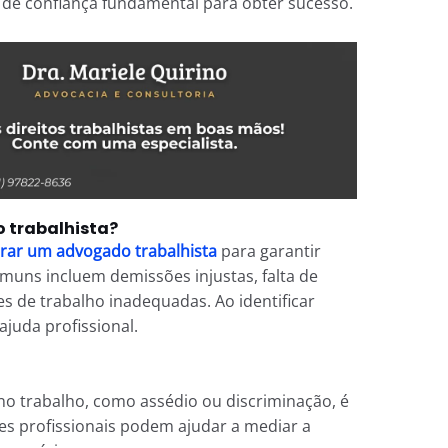
o de confiança fundamental para obter sucesso.
 trabalhista?
rar um advogado trabalhista
para garantir
omuns incluem demissões injustas, falta de
s de trabalho inadequadas. Ao identificar
juda profissional.
 no trabalho, como assédio ou discriminação, é
es profissionais podem ajudar a mediar a