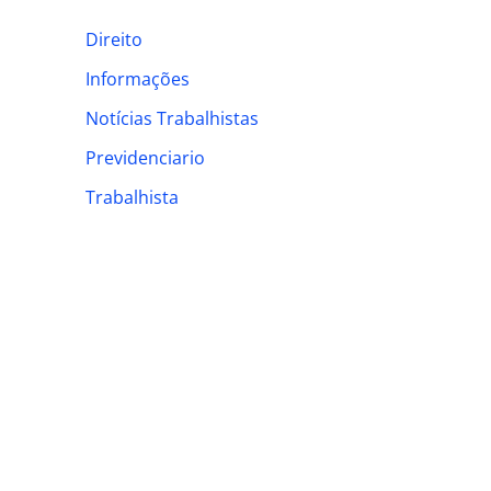
h
Direito
f
Informações
o
Notícias Trabalhistas
r
:
Previdenciario
Trabalhista