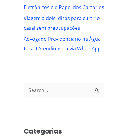
Eletrônicos e o Papel dos Cartórios
Viagem a dois: dicas para curtir o
casal sem preocupações
Advogado Previdenciário na Água
Rasa I Atendimento via WhatsApp
S
e
a
r
Categorias
c