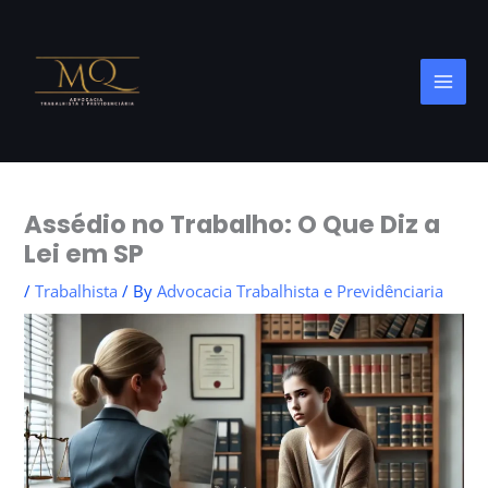
Skip
to
content
Assédio no Trabalho: O Que Diz a
Lei em SP
/
Trabalhista
/ By
Advocacia Trabalhista e Previdênciaria