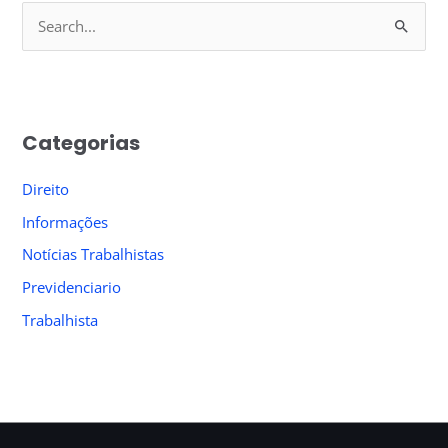
S
e
a
r
Categorias
c
h
Direito
f
Informações
o
Notícias Trabalhistas
r
Previdenciario
:
Trabalhista