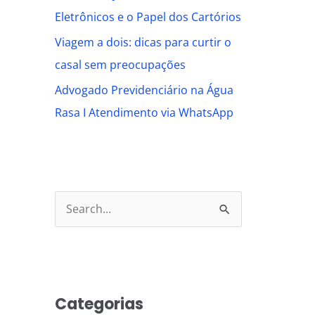
Eletrônicos e o Papel dos Cartórios
Viagem a dois: dicas para curtir o
casal sem preocupações
Advogado Previdenciário na Água
Rasa I Atendimento via WhatsApp
S
e
a
r
Categorias
c