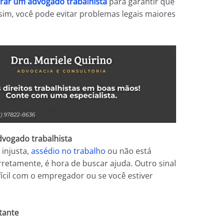
rar um advogado trabalhista
para garantir que
ssim, você pode evitar problemas legais maiores
dvogado trabalhista
injusta,
assédio no trabalho
ou não está
rretamente, é hora de buscar ajuda. Outro sinal
fícil com o empregador ou se você estiver
tante