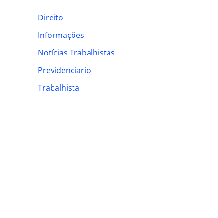
h
Direito
f
Informações
o
Notícias Trabalhistas
r
:
Previdenciario
Trabalhista