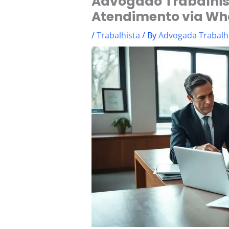
Advogado Trabalhist
Atendimento via W
/
Trabalhista
/ By
Advogada Trabalh