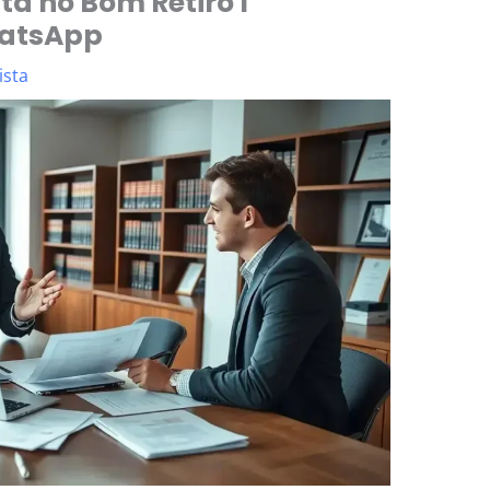
a no Bom Retiro I
hatsApp
ista