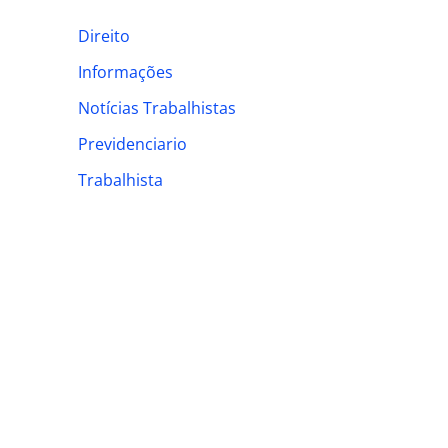
h
Direito
f
Informações
o
Notícias Trabalhistas
r
:
Previdenciario
Trabalhista