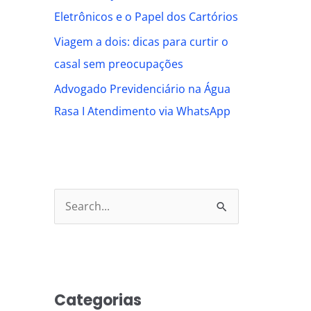
Eletrônicos e o Papel dos Cartórios
Viagem a dois: dicas para curtir o
casal sem preocupações
Advogado Previdenciário na Água
Rasa I Atendimento via WhatsApp
S
e
a
r
Categorias
c