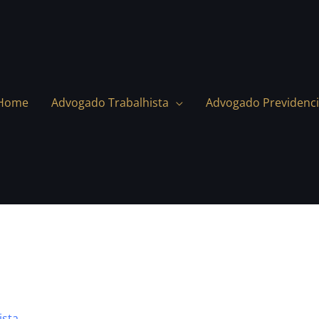
Home
Advogado Trabalhista
Advogado Previdenci
ista