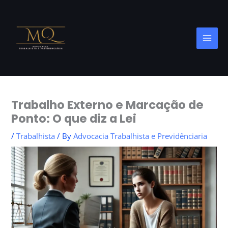
Skip
to
content
Trabalho Externo e Marcação de
Ponto: O que diz a Lei
/
Trabalhista
/ By
Advocacia Trabalhista e Previdênciaria