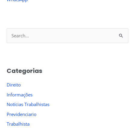
S
e
a
r
Categorias
c
h
Direito
f
Informações
o
Notícias Trabalhistas
r
Previdenciario
:
Trabalhista