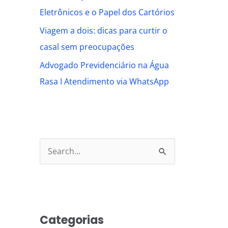
Eletrônicos e o Papel dos Cartórios
Viagem a dois: dicas para curtir o
casal sem preocupações
Advogado Previdenciário na Água
Rasa I Atendimento via WhatsApp
S
e
a
r
Categorias
c