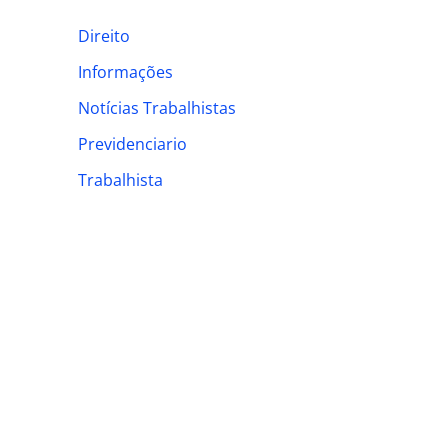
h
Direito
f
Informações
o
Notícias Trabalhistas
r
:
Previdenciario
Trabalhista