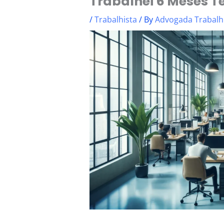
Trabalhei 6 Meses Te
/
Trabalhista
/ By
Advogada Trabalh