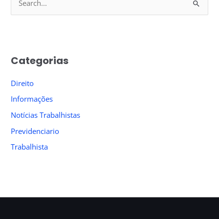
S
e
a
r
Categorias
c
h
Direito
f
Informações
o
Notícias Trabalhistas
r
Previdenciario
:
Trabalhista