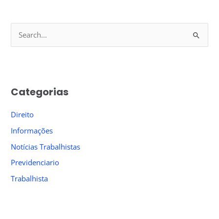
S
e
a
r
Categorias
c
h
Direito
f
Informações
o
Notícias Trabalhistas
r
Previdenciario
:
Trabalhista