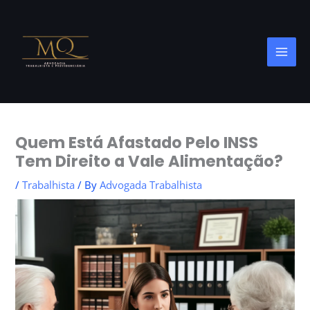
Skip
to
content
Quem Está Afastado Pelo INSS
Tem Direito a Vale Alimentação?
/
Trabalhista
/ By
Advogada Trabalhista