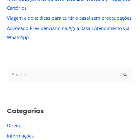
Cartórios
Viagem a dois: dicas para curtir o casal sem preocupações
Advogado Previdenciário na Água Rasa I Atendimento via
WhatsApp
S
e
a
r
Categorias
c
h
Direito
f
Informações
o