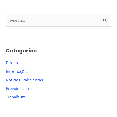
S
e
a
r
Categorias
c
h
Direito
f
Informações
o
Notícias Trabalhistas
r
Previdenciario
:
Trabalhista