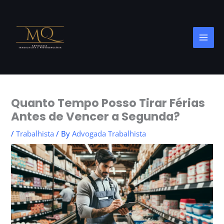
Skip
to
content
Quanto Tempo Posso Tirar Férias
Antes de Vencer a Segunda?
/
Trabalhista
/ By
Advogada Trabalhista