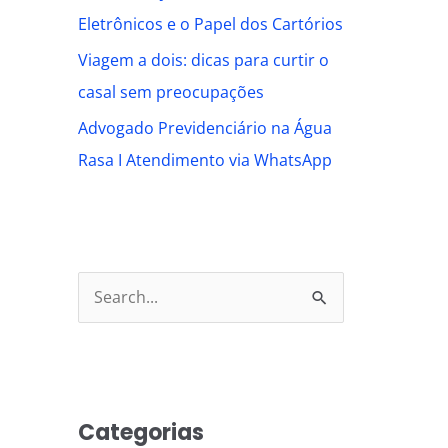
Eletrônicos e o Papel dos Cartórios
Viagem a dois: dicas para curtir o
casal sem preocupações
Advogado Previdenciário na Água
Rasa I Atendimento via WhatsApp
S
e
a
r
Categorias
c