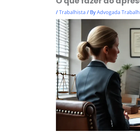
O que fazer ao apres
/
Trabalhista
/ By
Advogada Trabalh