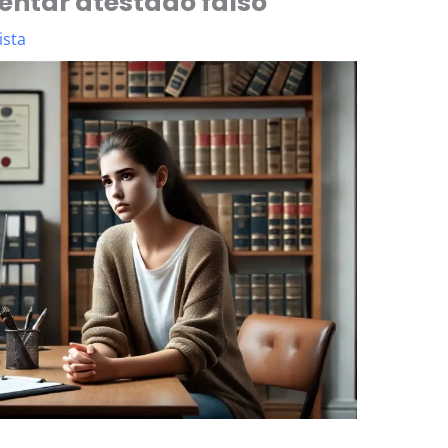
entar atestado falso
ista