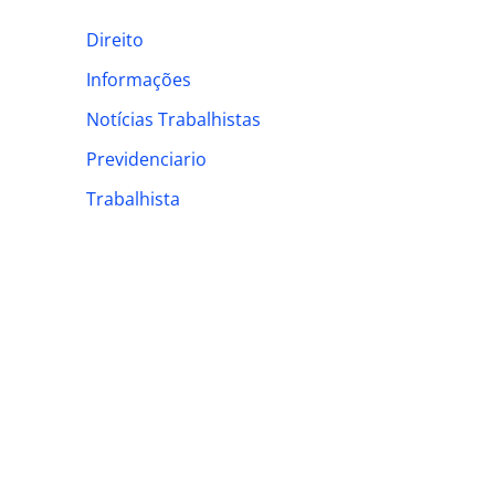
h
Direito
f
Informações
o
Notícias Trabalhistas
r
:
Previdenciario
Trabalhista