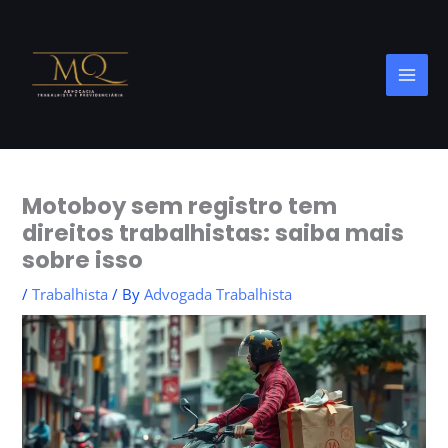
Skip
to
content
Motoboy sem registro tem
direitos trabalhistas: saiba mais
sobre isso
/
Trabalhista
/ By
Advogada Trabalhista