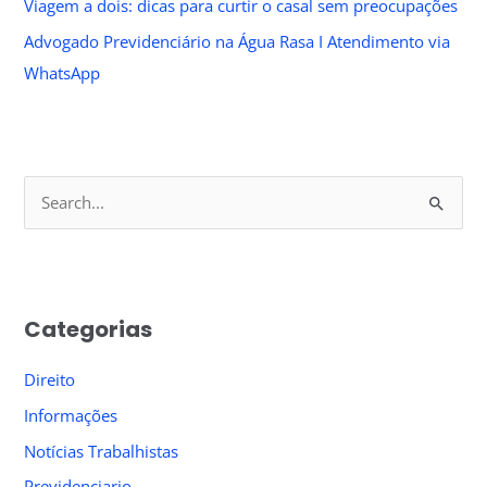
Viagem a dois: dicas para curtir o casal sem preocupações
Advogado Previdenciário na Água Rasa I Atendimento via
WhatsApp
S
e
a
r
Categorias
c
h
Direito
f
Informações
o
Notícias Trabalhistas
r
Previdenciario