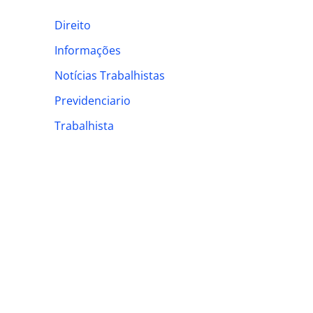
h
Direito
f
Informações
o
Notícias Trabalhistas
r
:
Previdenciario
Trabalhista