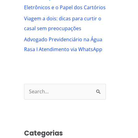
Eletrônicos e o Papel dos Cartórios
Viagem a dois: dicas para curtir o
casal sem preocupações
Advogado Previdenciário na Água
Rasa I Atendimento via WhatsApp
S
e
a
r
Categorias
c