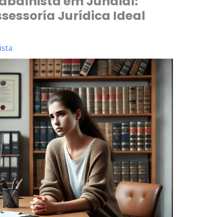
abalhista em Jundiaí:
sessoría Jurídica Ideal
ista