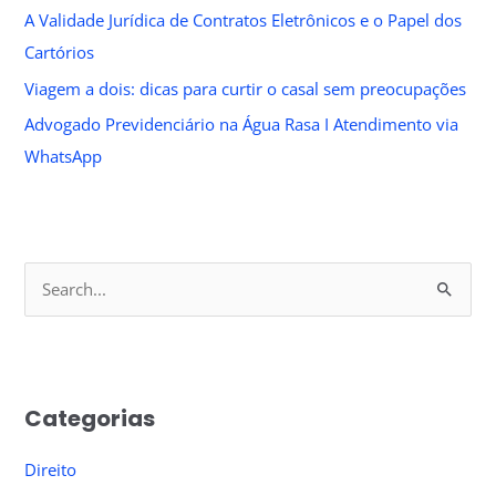
A Validade Jurídica de Contratos Eletrônicos e o Papel dos
Cartórios
Viagem a dois: dicas para curtir o casal sem preocupações
Advogado Previdenciário na Água Rasa I Atendimento via
WhatsApp
S
e
a
r
Categorias
c
h
Direito
f