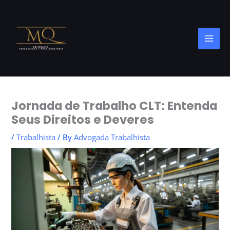
Skip
to
content
Jornada de Trabalho CLT: Entenda
Seus Direitos e Deveres
/
Trabalhista
/ By
Advogada Trabalhista