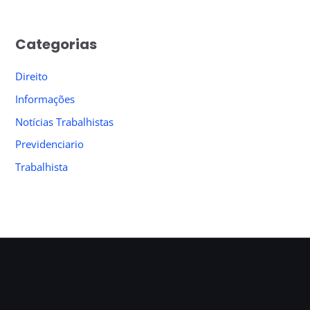
a
r
Categorias
c
h
Direito
f
Informações
o
Notícias Trabalhistas
r
Previdenciario
:
Trabalhista