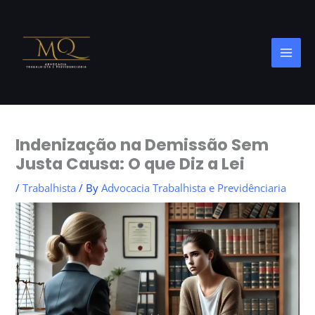
Skip
to
content
Indenização na Demissão Sem
Justa Causa: O que Diz a Lei
/
Trabalhista
/ By
Advocacia Trabalhista e Previdênciaria