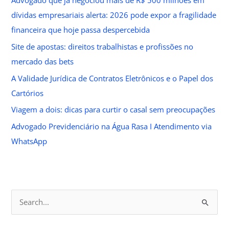
Advogado que já negociou mais de R$ 500 milhões em
dívidas empresariais alerta: 2026 pode expor a fragilidade
financeira que hoje passa despercebida
Site de apostas: direitos trabalhistas e profissões no
mercado das bets
A Validade Jurídica de Contratos Eletrônicos e o Papel dos
Cartórios
Viagem a dois: dicas para curtir o casal sem preocupações
Advogado Previdenciário na Água Rasa I Atendimento via
WhatsApp
S
e