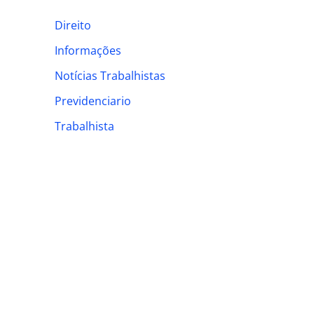
h
Direito
f
Informações
o
Notícias Trabalhistas
r
:
Previdenciario
Trabalhista