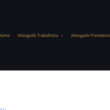
Home
Advogado Trabalhista
Advogado Previdenci
ista