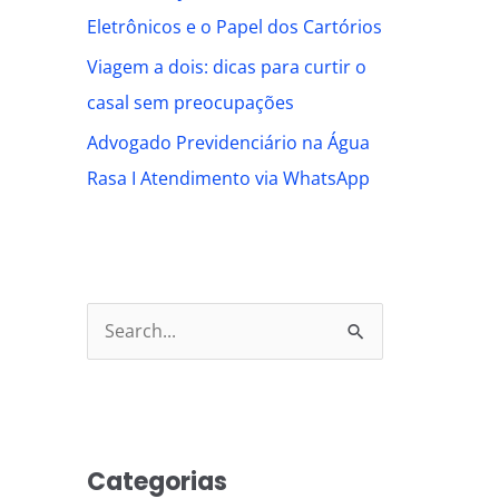
Eletrônicos e o Papel dos Cartórios
Viagem a dois: dicas para curtir o
casal sem preocupações
Advogado Previdenciário na Água
Rasa I Atendimento via WhatsApp
S
e
a
r
Categorias
c