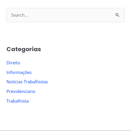
S
e
a
r
Categorias
c
h
Direito
f
Informações
o
Notícias Trabalhistas
r
Previdenciario
:
Trabalhista