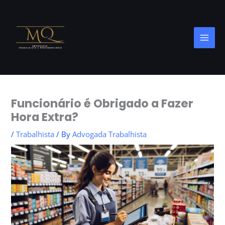
Skip
to
content
Funcionário é Obrigado a Fazer
Hora Extra?
/
Trabalhista
/ By
Advogada Trabalhista