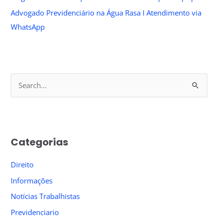
Advogado Previdenciário na Água Rasa I Atendimento via
WhatsApp
S
e
a
r
Categorias
c
h
Direito
f
Informações
o
Notícias Trabalhistas
r
Previdenciario
: