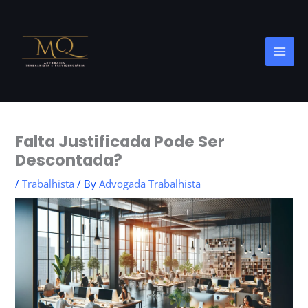
Skip
to
content
Falta Justificada Pode Ser
Descontada?
/
Trabalhista
/ By
Advogada Trabalhista