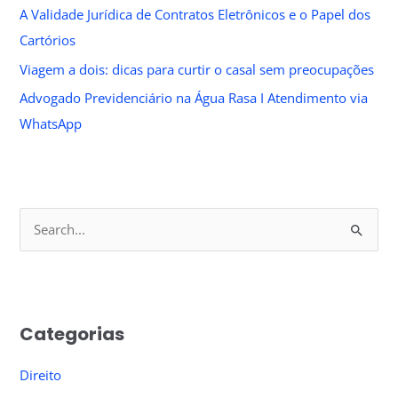
A Validade Jurídica de Contratos Eletrônicos e o Papel dos
Cartórios
Viagem a dois: dicas para curtir o casal sem preocupações
Advogado Previdenciário na Água Rasa I Atendimento via
WhatsApp
S
e
a
r
Categorias
c
h
Direito
f