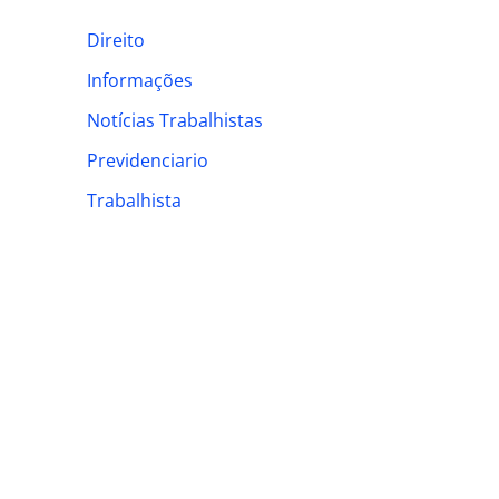
h
Direito
f
Informações
o
Notícias Trabalhistas
r
:
Previdenciario
Trabalhista