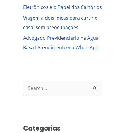
Eletrônicos e o Papel dos Cartórios
Viagem a dois: dicas para curtir o
casal sem preocupações
Advogado Previdenciário na Água
Rasa I Atendimento via WhatsApp
S
e
a
r
Categorias
c