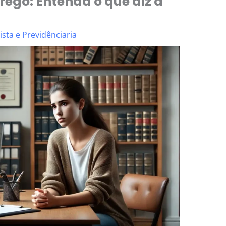
ego: Entenda o que diz a
sta e Previdênciaria