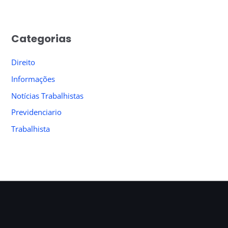
a
r
Categorias
c
h
Direito
f
Informações
o
Notícias Trabalhistas
r
Previdenciario
:
Trabalhista