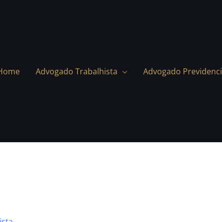
Home
Advogado Trabalhista
Advogado Previdenci
ista