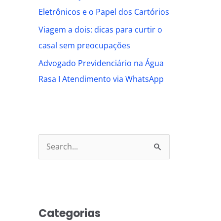
Eletrônicos e o Papel dos Cartórios
Viagem a dois: dicas para curtir o
casal sem preocupações
Advogado Previdenciário na Água
Rasa I Atendimento via WhatsApp
S
e
a
r
Categorias
c