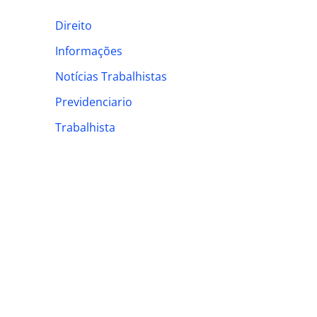
h
Direito
f
Informações
o
Notícias Trabalhistas
r
:
Previdenciario
Trabalhista