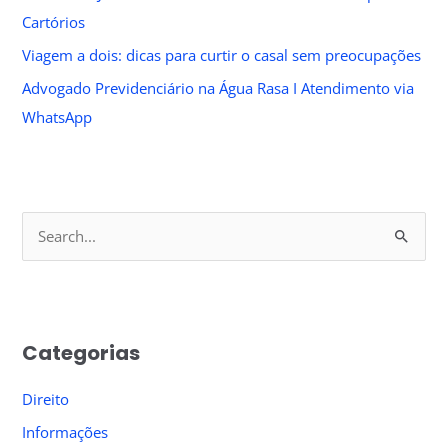
Cartórios
Viagem a dois: dicas para curtir o casal sem preocupações
Advogado Previdenciário na Água Rasa I Atendimento via
WhatsApp
S
e
a
r
Categorias
c
h
Direito
f
Informações
o