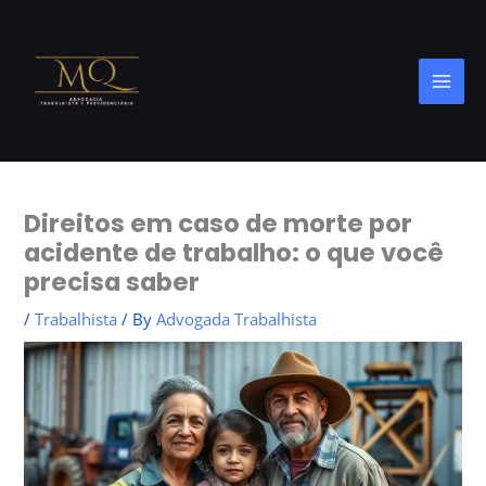
Skip
to
content
Direitos em caso de morte por
acidente de trabalho: o que você
precisa saber
/
Trabalhista
/ By
Advogada Trabalhista