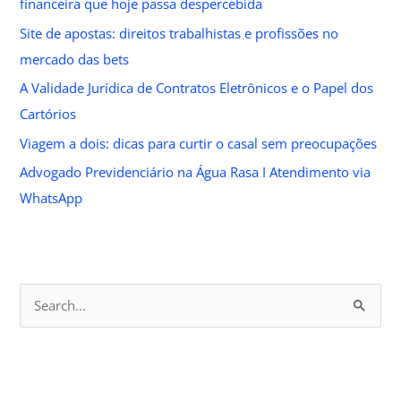
financeira que hoje passa despercebida
Site de apostas: direitos trabalhistas e profissões no
mercado das bets
A Validade Jurídica de Contratos Eletrônicos e o Papel dos
Cartórios
Viagem a dois: dicas para curtir o casal sem preocupações
Advogado Previdenciário na Água Rasa I Atendimento via
WhatsApp
S
e
a
r