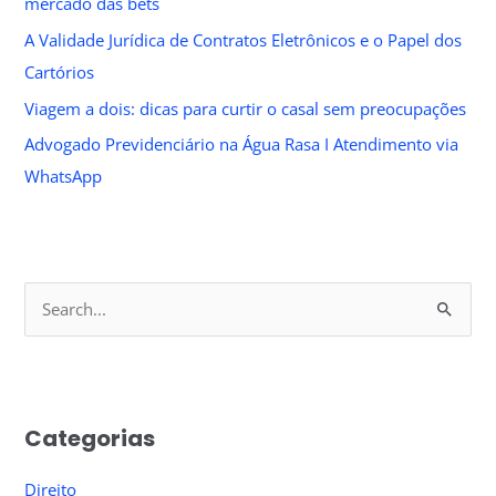
mercado das bets
A Validade Jurídica de Contratos Eletrônicos e o Papel dos
Cartórios
Viagem a dois: dicas para curtir o casal sem preocupações
Advogado Previdenciário na Água Rasa I Atendimento via
WhatsApp
S
e
a
r
Categorias
c
h
Direito