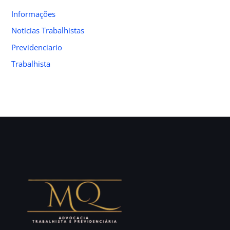
f
Informações
o
Notícias Trabalhistas
r
Previdenciario
:
Trabalhista