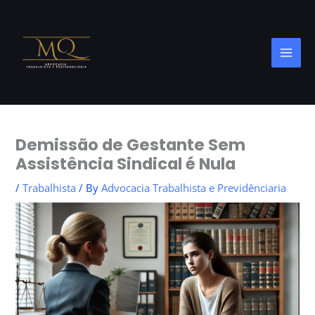
Skip
to
content
Demissão de Gestante Sem
Assistência Sindical é Nula
/
Trabalhista
/ By
Advocacia Trabalhista e Previdênciaria