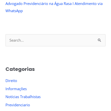
Advogado Previdenciário na Água Rasa I Atendimento via
WhatsApp
S
e
a
r
Categorias
c
h
Direito
f
Informações
o
Notícias Trabalhistas
r
Previdenciario
: