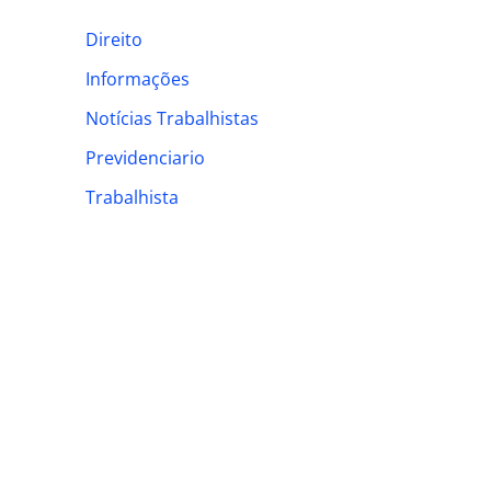
h
Direito
f
Informações
o
Notícias Trabalhistas
r
:
Previdenciario
Trabalhista