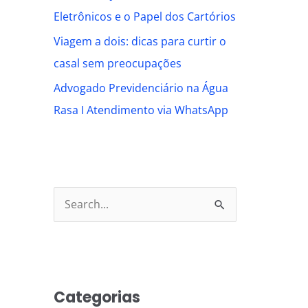
Eletrônicos e o Papel dos Cartórios
Viagem a dois: dicas para curtir o
casal sem preocupações
Advogado Previdenciário na Água
Rasa I Atendimento via WhatsApp
S
e
a
r
Categorias
c