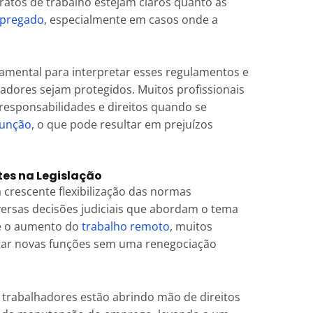
tratos de trabalho estejam claros quanto às
pregado
, especialmente em casos onde a
ndamental para interpretar esses regulamentos e
hadores sejam protegidos. Muitos profissionais
esponsabilidades e direitos quando se
função
, o que pode resultar em prejuízos
es na Legislação
 crescente flexibilização das normas
iversas decisões judiciais que abordam o tema
e o aumento do
trabalho remoto
, muitos
tar novas funções sem uma renegociação
 trabalhadores estão abrindo mão de direitos