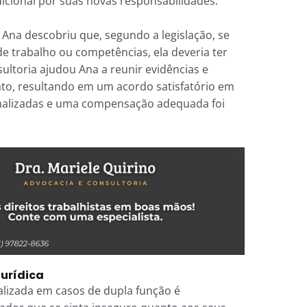
ional por suas novas responsabilidades.
 Ana descobriu que, segundo a legislação, se
de trabalho ou competências, ela deveria ter
ltoria ajudou Ana a reunir evidências e
ato, resultando em um acordo satisfatório em
malizadas e uma compensação adequada foi
Jurídica
ializada em casos de dupla função é