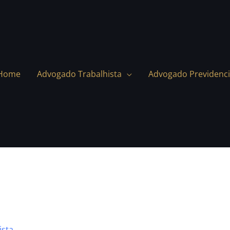
Home
Advogado Trabalhista
Advogado Previdenci
ista