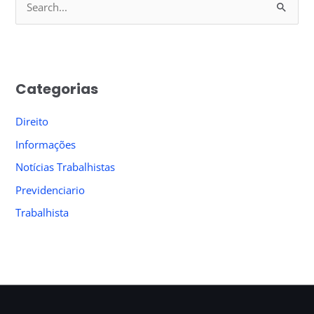
S
e
a
r
Categorias
c
h
Direito
f
Informações
o
Notícias Trabalhistas
r
Previdenciario
:
Trabalhista