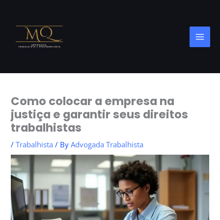
Skip
to
content
Como colocar a empresa na
justiça e garantir seus direitos
trabalhistas
/
Trabalhista
/ By
Advogada Trabalhista