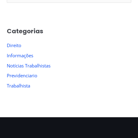
e
a
r
Categorias
c
h
Direito
f
Informações
o
Notícias Trabalhistas
r
Previdenciario
:
Trabalhista