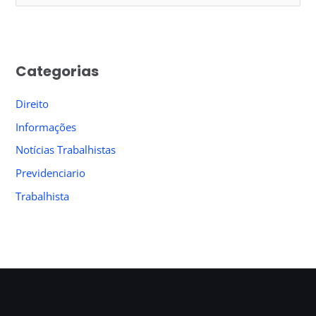
e
a
r
Categorias
c
h
Direito
f
Informações
o
Notícias Trabalhistas
r
Previdenciario
:
Trabalhista