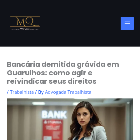
Skip
to
content
Bancária demitida grávida em
Guarulhos: como agir e
reivindicar seus direitos
/
Trabalhista
/ By
Advogada Trabalhista