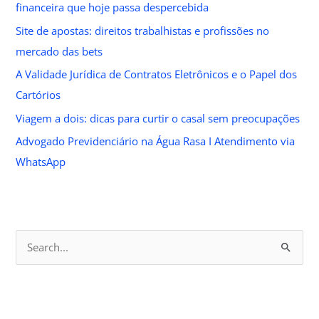
financeira que hoje passa despercebida
Site de apostas: direitos trabalhistas e profissões no
mercado das bets
A Validade Jurídica de Contratos Eletrônicos e o Papel dos
Cartórios
Viagem a dois: dicas para curtir o casal sem preocupações
Advogado Previdenciário na Água Rasa I Atendimento via
WhatsApp
S
e
a
r