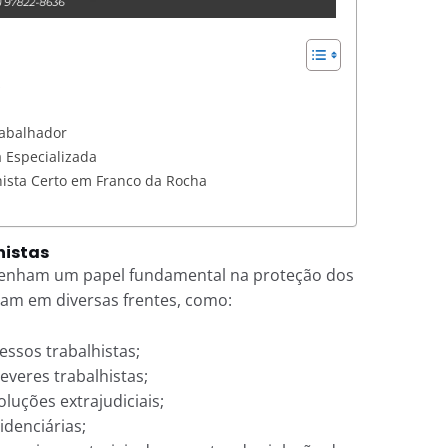
s
rabalhador
a Especializada
ista Certo em Franco da Rocha
histas
penham um papel fundamental na proteção dos
tuam em diversas frentes, como:
ssos trabalhistas;
everes trabalhistas;
luções extrajudiciais;
denciárias;