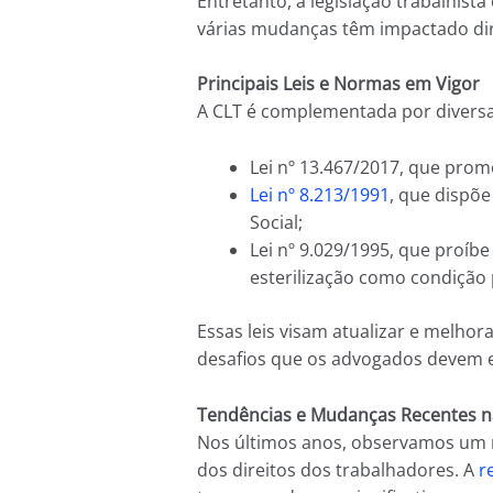
Entretanto, a legislação trabalhist
várias mudanças têm impactado dir
Principais Leis e Normas em Vigor
A CLT é complementada por diversa
Lei nº 13.467/2017, que pro
Lei nº 8.213/1991
, que dispõe
Social;
Lei nº 9.029/1995, que proíbe
esterilização como condição 
Essas leis visam atualizar e melho
desafios que os advogados devem e
Tendências e Mudanças Recentes na
Nos últimos anos, observamos um 
dos direitos dos trabalhadores. A
r