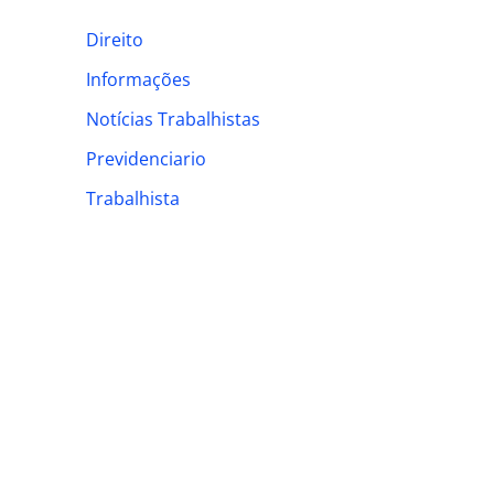
h
Direito
f
Informações
o
Notícias Trabalhistas
r
:
Previdenciario
Trabalhista