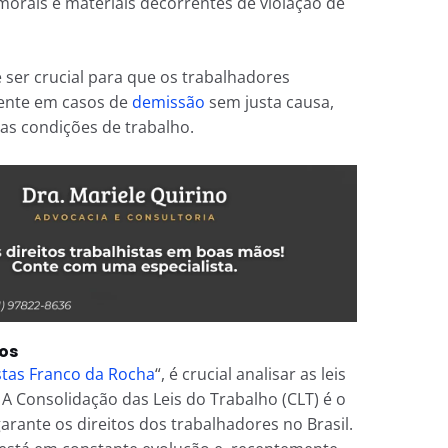
orais e materiais decorrentes de violação de
ser crucial para que os trabalhadores
mente em casos de
demissão
sem justa causa,
nas condições de trabalho.
os
stas Franco da Rocha
“, é crucial analisar as leis
A Consolidação das Leis do Trabalho (CLT) é o
rante os direitos dos trabalhadores no Brasil.