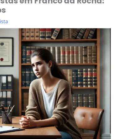
stas em Franco da Rocha:
os
ista