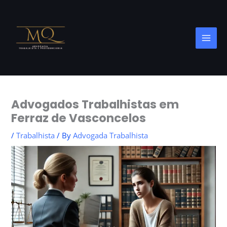
Skip
to
content
Advogados Trabalhistas em
Ferraz de Vasconcelos
/
Trabalhista
/ By
Advogada Trabalhista