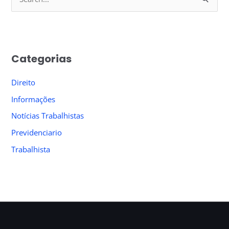
S
e
a
r
Categorias
c
h
Direito
f
Informações
o
Notícias Trabalhistas
r
Previdenciario
:
Trabalhista