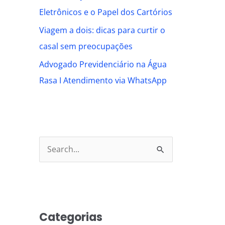
Eletrônicos e o Papel dos Cartórios
Viagem a dois: dicas para curtir o
casal sem preocupações
Advogado Previdenciário na Água
Rasa I Atendimento via WhatsApp
S
e
a
r
Categorias
c