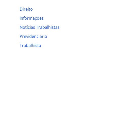
h
Direito
f
Informações
o
Notícias Trabalhistas
r
:
Previdenciario
Trabalhista