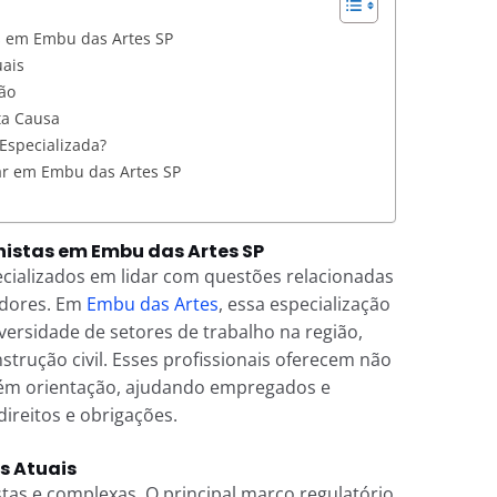
s em Embu das Artes SP
uais
ão
ta Causa
 Especializada?
ar em Embu das Artes SP
istas em Embu das Artes SP
cializados em lidar com questões relacionadas
adores. Em
Embu das Artes
, essa especialização
iversidade de setores de trabalho na região,
trução civil. Esses profissionais oferecem não
bém orientação, ajudando empregados e
reitos e obrigações.
s Atuais
astas e complexas. O principal marco regulatório