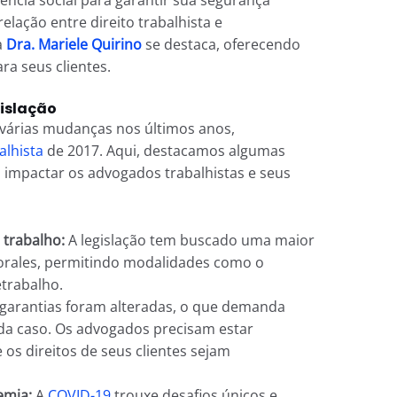
elação entre direito trabalhista e
a
Dra. Mariele Quirino
se destaca, oferecendo
ra seus clientes.
islação
r várias mudanças nos últimos anos,
alhista
de 2017. Aqui, destacamos algumas
impactar os advogados trabalhistas e seus
 trabalho:
A legislação tem buscado uma maior
aborales, permitindo modalidades como o
etrabalho.
arantias foram alteradas, o que demanda
da caso. Os advogados precisam estar
 os direitos de seus clientes sejam
emia:
A
COVID-19
trouxe desafios únicos e,