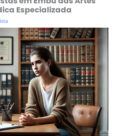
stas em Embu das Artes
dica Especializada
ista