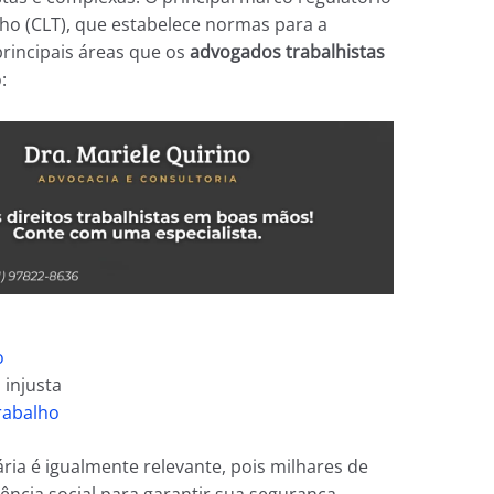
lho (CLT), que estabelece normas para a
 principais áreas que os
advogados trabalhistas
:
o
o
injusta
rabalho
ária é igualmente relevante, pois milhares de
ncia social para garantir sua segurança