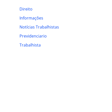
h
Direito
f
Informações
o
Notícias Trabalhistas
r
:
Previdenciario
Trabalhista