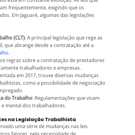
dam frequentemente, exigindo que os
dos. Em Jaguaré, algumas das legislações
balho (CLT)
: A principal legislação que rege as
il, que abrange desde a contratação até a
alho
.
ece regras sobre a contratação de prestadores
etamente trabalhadores e empresas.
entada em 2017, trouxe diversas mudanças
rabalhistas, como a possibilidade de negociação
mpregado.
a do Trabalho
: Regulamentações que visam
a e mental dos trabalhadores.
es na Legislação Trabalhista
ervado uma série de mudanças nas leis
utros fatores, pela necessidade de