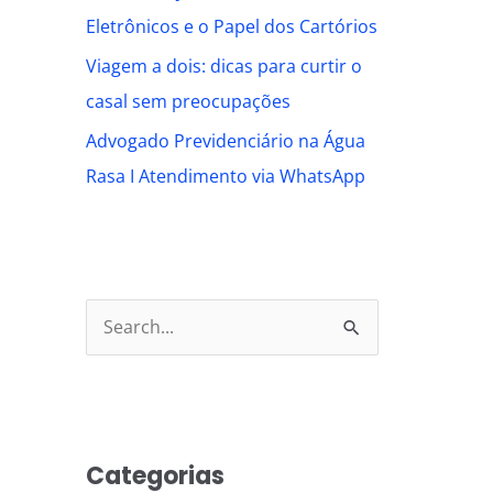
Eletrônicos e o Papel dos Cartórios
Viagem a dois: dicas para curtir o
casal sem preocupações
Advogado Previdenciário na Água
Rasa I Atendimento via WhatsApp
S
e
a
r
Categorias
c