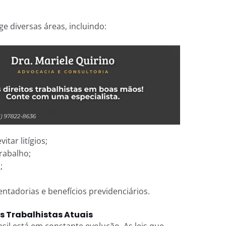
 diversas áreas, incluindo:
itar litígios;
rabalho;
;
tadorias e benefícios previdenciários.
s Trabalhistas Atuais
asil está em constante evolução. As leis que