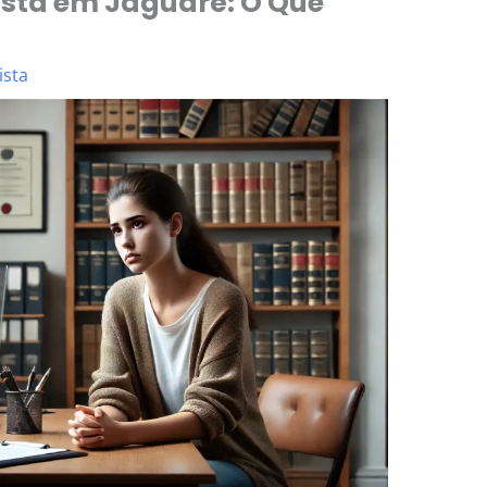
sta em Jaguaré: O Que
ista