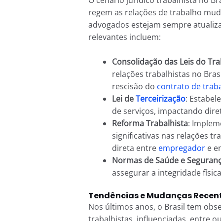
regem as relações de trabalho mu
advogados estejam sempre atualiza
relevantes incluem:
Consolidação das Leis do Tra
relações trabalhistas no Bras
rescisão do
contrato de trab
Lei de
Terceirização
: Estabel
de serviços, impactando dir
Reforma Trabalhista
: Implem
significativas nas relações t
direta entre
empregador
e e
Normas de Saúde e Seguranç
assegurar a integridade físic
Tendências e Mudanças Recent
Nos últimos anos, o Brasil tem obs
trabalhistas, influenciadas, entre o