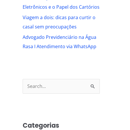
Eletrônicos e o Papel dos Cartórios
Viagem a dois: dicas para curtir o
casal sem preocupações
Advogado Previdenciário na Água
Rasa I Atendimento via WhatsApp
S
e
a
r
Categorias
c