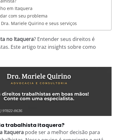
lhista?
lho em Itaquera
udar com seu problema
Dra. Mariele Quirino e seus serviços
ta no Itaquera
? Entender seus direitos é
as. Este artigo traz insights sobre como
a trabalhista Itaquera?
a Itaquera
pode ser a melhor decisão para
balhistas. Nossa equipe é experiente e está