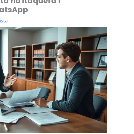
a no Itaquera I
hatsApp
ista