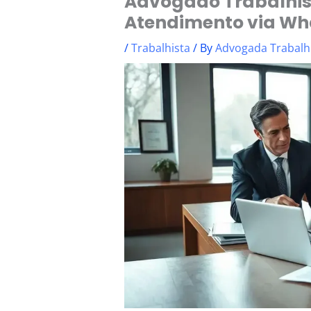
Advogado Trabalhist
Atendimento via W
/
Trabalhista
/ By
Advogada Trabalh