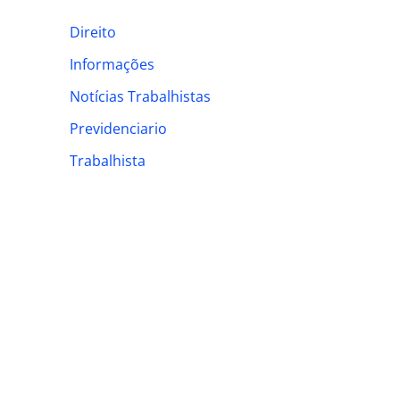
h
Direito
f
Informações
o
Notícias Trabalhistas
r
:
Previdenciario
Trabalhista